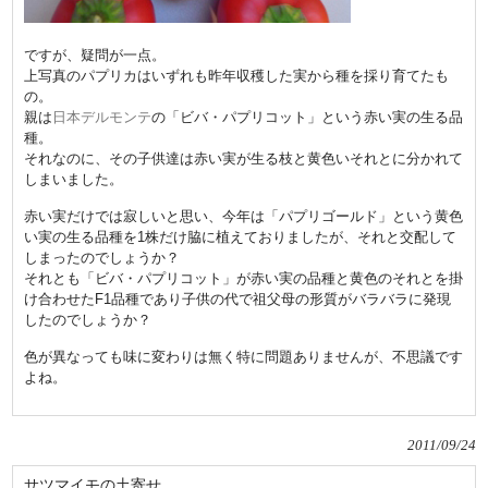
ですが、疑問が一点。
上写真のパプリカはいずれも昨年収穫した実から種を採り育てたも
の。
親は
日本デルモンテ
の「ビバ・パプリコット」という赤い実の生る品
種。
それなのに、その子供達は赤い実が生る枝と黄色いそれとに分かれて
しまいました。
赤い実だけでは寂しいと思い、今年は「パプリゴールド」という黄色
い実の生る品種を1株だけ脇に植えておりましたが、それと交配して
しまったのでしょうか？
それとも「ビバ・パプリコット」が赤い実の品種と黄色のそれとを掛
け合わせたF1品種であり子供の代で祖父母の形質がバラバラに発現
したのでしょうか？
色が異なっても味に変わりは無く特に問題ありませんが、不思議です
よね。
2011/09/24
サツマイモの土寄せ