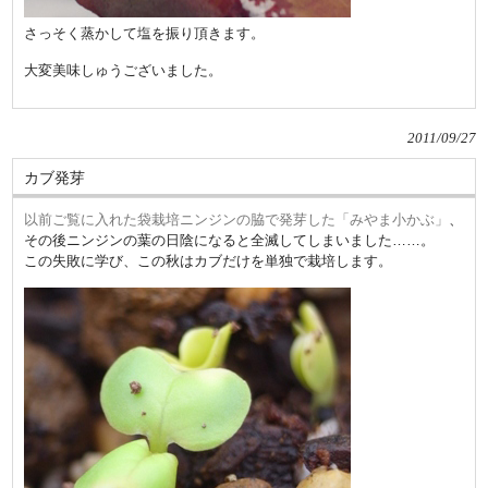
さっそく蒸かして塩を振り頂きます。
大変美味しゅうございました。
2011/09/27
カブ発芽
以前ご覧に入れた袋栽培ニンジンの脇で発芽した「みやま小かぶ」
、
その後ニンジンの葉の日陰になると全滅してしまいました……。
この失敗に学び、この秋はカブだけを単独で栽培します。