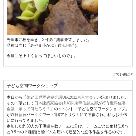
先週末に種を蒔き、3日後に無事発芽しました。
品種は同じ「みやま小かぶ」(
野口種苗
)。
今度こそ上手く育ってほしいものです。
2011/09/26
子ども空間ワークショップ
本日から「
第24回世界建築会議UIA2011東京大会
」が始まりました。
その一環として
日本建築家協会(JIA)関東甲信越支部
が行う
世界住宅
会議「家って何だろう？」
のイベント「子ども空間ワークショップ」
が昨日新宿パークタワー・1階アトリウムにて開催され、私もお手伝
いに行ってきました。
参加した約30人の子供達を数チームに分け、チームごとに角材(1.8ｍ
と0.9ｍの２種類)と輪ゴムを用いて建築的な立体作品を作るのです。