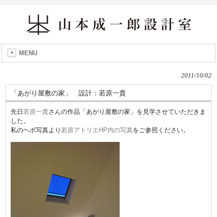
MENU
2011/10/02
「あがり屋敷の家」 設計：若原一貴
先日
若原一貴
さんの作品「あがり屋敷の家」を見学させていただきま
した。
私のヘボ写真より
若原アトリエHP内の写真
をご参照ください。