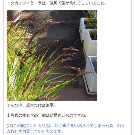
・タカノツメとニラは、強風で茎が倒れてしまいました。
そんな中、黒米だけは無事。
上写真の物も含め、稲は結構強いものですね。
(注)この稲(コシヒカリ)は、殆ど雀に食い尽されてしまった為、刈り
入れせず放置していたものです。