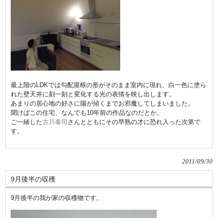
最上階のLDKでは勾配屋根の形がそのまま室内に現れ、白一色に塗ら
れた壁天井に刻一刻と変化する光の表情を映し出します。
あまりの居心地の好さに陽が傾くまでお邪魔してしまいました。
聞けばこの住宅、なんでも10年前の作品なのだとか。
ご一緒した
古川泰司
さんとともにその早熟の才に恐れ入った次第で
す。
2011/09/30
9月後半の収穫
9月後半の我が家の収穫物です。