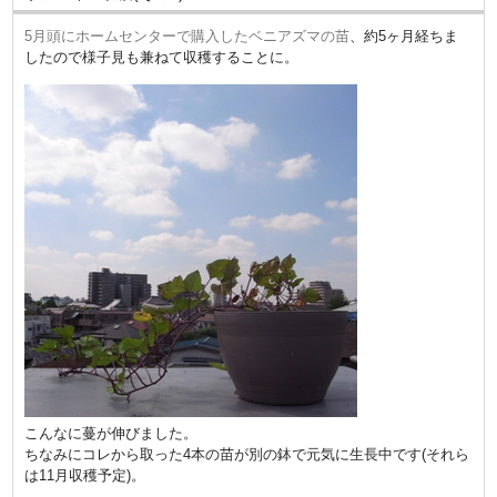
5月頭にホームセンターで購入したベニアズマの苗
、約5ヶ月経ちま
したので様子見も兼ねて収穫することに。
こんなに蔓が伸びました。
ちなみにコレから取った4本の苗が別の鉢で元気に生長中です(それら
は11月収穫予定)。