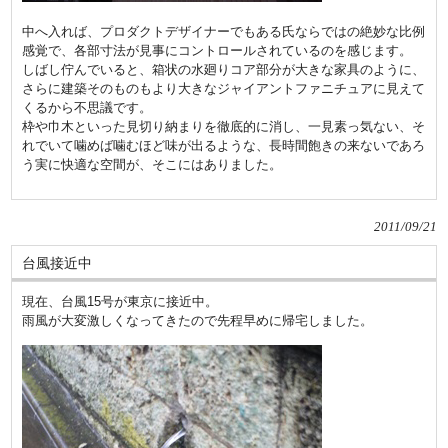
中へ入れば、プロダクトデザイナーでもある氏ならではの絶妙な比例
感覚で、各部寸法が見事にコントロールされているのを感じます。
しばし佇んでいると、箱状の水廻りコア部分が大きな家具のように、
さらに建築そのものもより大きなジャイアントファニチュアに見えて
くるから不思議です。
枠や巾木といった見切り納まりを徹底的に消し、一見素っ気ない、そ
れでいて噛めば噛むほど味が出るような、長時間飽きの来ないであろ
う実に快適な空間が、そこにはありました。
2011/09/21
台風接近中
現在、台風15号が東京に接近中。
雨風が大変激しくなってきたので先程早めに帰宅しました。