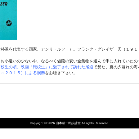
素朴派を代表する画家、アンリ・ルソー）。フランク・グレイザー氏（１９１
、お小遣いの少ない中、なるべく値段の安い全集物を選んで手に入れていたの
高校生の頃、映画「転校生」に魅了されて訪れた尾道
で見た、夏の夕暮れの海
５～２０１５）による演奏
をお聴き下さい。
Copyright © 2026 山本成一郎設計室 All rights Reserved.