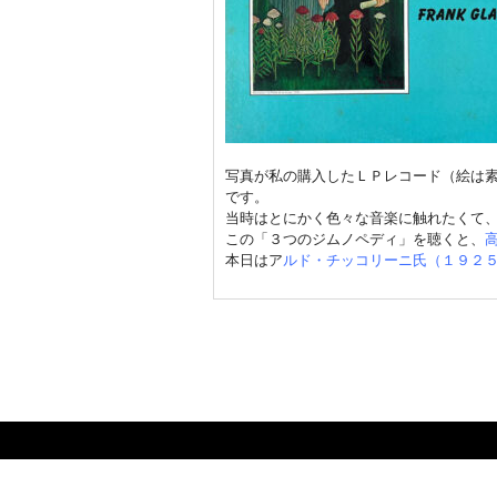
写真が私の購入したＬＰレコード（絵は
です。
当時はとにかく色々な音楽に触れたくて
この「３つのジムノペディ」を聴くと、
本日はア
ルド・チッコリーニ氏（１９２