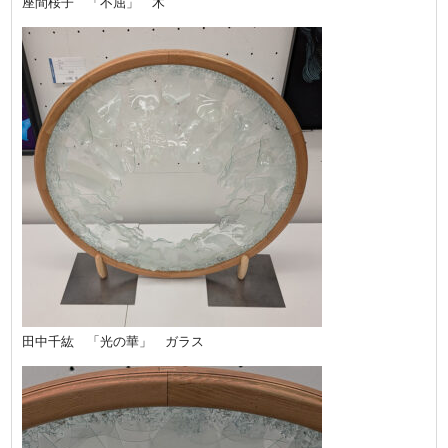
座間桜子 「不屈」 木
田中千紘 「光の華」 ガラス