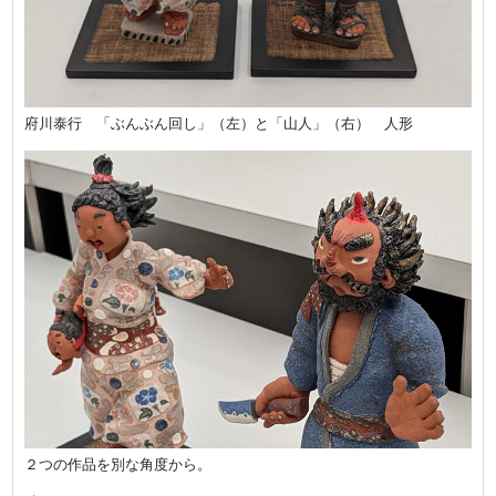
府川泰行 「ぶんぶん回し」（左）と「山人」（右） 人形
２つの作品を別な角度から。